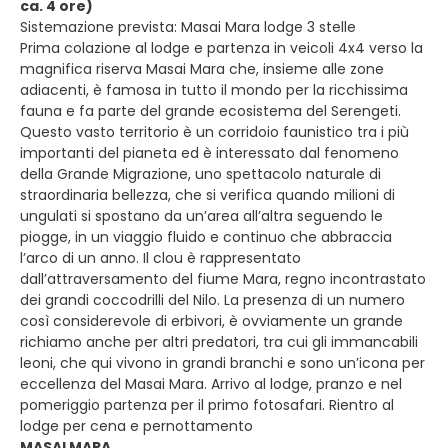
ca. 4 ore)
Sistemazione prevista: Masai Mara lodge 3 stelle
Prima colazione al lodge e partenza in veicoli 4x4 verso la
magnifica riserva Masai Mara che, insieme alle zone
adiacenti, è famosa in tutto il mondo per la ricchissima
fauna e fa parte del grande ecosistema del Serengeti.
Questo vasto territorio è un corridoio faunistico tra i più
importanti del pianeta ed è interessato dal fenomeno
della Grande Migrazione, uno spettacolo naturale di
straordinaria bellezza, che si verifica quando milioni di
ungulati si spostano da un’area all’altra seguendo le
piogge, in un viaggio fluido e continuo che abbraccia
l’arco di un anno. Il clou è rappresentato
dall’attraversamento del fiume Mara, regno incontrastato
dei grandi coccodrilli del Nilo. La presenza di un numero
così considerevole di erbivori, è ovviamente un grande
richiamo anche per altri predatori, tra cui gli immancabili
leoni, che qui vivono in grandi branchi e sono un’icona per
eccellenza del Masai Mara. Arrivo al lodge, pranzo e nel
pomeriggio partenza per il primo fotosafari. Rientro al
lodge per cena e pernottamento
MASAI MARA