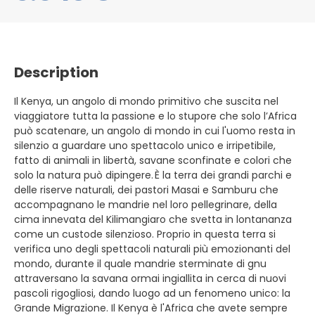
Description
Il Kenya, un angolo di mondo primitivo che suscita nel
viaggiatore tutta la passione e lo stupore che solo l’Africa
può scatenare, un angolo di mondo in cui l'uomo resta in
silenzio a guardare uno spettacolo unico e irripetibile,
fatto di animali in libertà, savane sconfinate e colori che
solo la natura può dipingere. È la terra dei grandi parchi e
delle riserve naturali, dei pastori Masai e Samburu che
accompagnano le mandrie nel loro pellegrinare, della
cima innevata del Kilimangiaro che svetta in lontananza
come un custode silenzioso. Proprio in questa terra si
verifica uno degli spettacoli naturali più emozionanti del
mondo, durante il quale mandrie sterminate di gnu
attraversano la savana ormai ingiallita in cerca di nuovi
pascoli rigogliosi, dando luogo ad un fenomeno unico: la
Grande Migrazione. Il Kenya è l'Africa che avete sempre