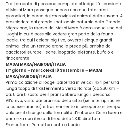
Trattamento di pensione completa al lodge. L’escursione
al Masai Mara prosegue ancora con due fotosafari
giornalieri, in cerca dei meravigliosi animali della savana. A
prescindere dal grande spettacolo naturale della Grande
Migrazione, la riserva del Masai Mara è comunque uno dei
luoghi in cui è possibile vedere gran parte della fauna
locale, tra cui i celebri big five, ovvero i cinque grandi
animali che un tempo erano le prede più ambite dai
cacciatori europei: leone, leopardo, elefante, bufalo e
rinoceronte
MASAI MARA/NAIROBI/ITALIA
11° giorno – mercoledì 18 Settembre – MASAI
MARA/NAIROBI/ITALIA
Prima colazione al lodge, partenza in veicoli 4x4 per una
lunga tappa di trasferimento verso Nairobi (ca.260 km –
ca. 6 ore). Sosta per il pranzo libero lungo il percorso.
All’arrivo, visita panoramica della città (se le tempistiche
lo consentiranno) e trasferimento in aeroporto in tempo
utile per il disbrigo delle formalità d’imbarco. Cena libera e
partenza con il volo di linea delle 23:10 diretto a
Francoforte. Pernottamento a bordo