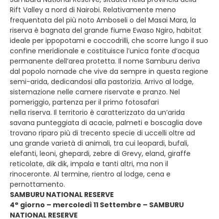
Rift Valley a nord di Nairobi. Relativamente meno
frequentata del più noto Amboseli o del Masai Mara, la
riserva è bagnata del grande fiume Ewaso Ngiro, habitat
ideale per ippopotami e coccodrilli, che scorre lungo il suo
confine meridionale e costituisce l’unica fonte d’acqua
permanente dell’area protetta. Il nome Samburu deriva
dal popolo nomade che vive da sempre in questa regione
semi-arida, dedicandosi alla pastorizia. Arrivo al lodge,
sistemazione nelle camere riservate e pranzo. Nel
pomeriggio, partenza per il primo fotosafari
nella riserva. Il territorio è caratterizzato da un’arida
savana punteggiata di acacie, palmeti e boscaglia dove
trovano riparo più di trecento specie di uccelli oltre ad
una grande varietà di animali, tra cui leopardi, bufali,
elefanti, leoni, ghepardi, zebre di Grevy, eland, giraffe
reticolate, dik dik, impala e tanti altri, ma non il
rinoceronte. Al termine, rientro al lodge, cena e
pernottamento.
SAMBURU NATIONAL RESERVE
4° giorno – mercoledì 11 Settembre – SAMBURU
NATIONAL RESERVE