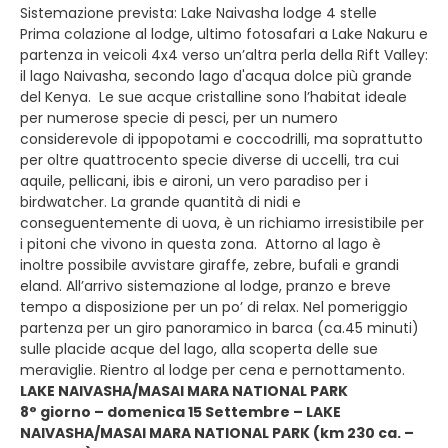
Sistemazione prevista: Lake Naivasha lodge 4 stelle
Prima colazione al lodge, ultimo fotosafari a Lake Nakuru e
partenza in veicoli 4x4 verso un’altra perla della Rift Valley:
il lago Naivasha, secondo lago d'acqua dolce più grande
del Kenya. Le sue acque cristalline sono l’habitat ideale
per numerose specie di pesci, per un numero
considerevole di ippopotami e coccodrilli, ma soprattutto
per oltre quattrocento specie diverse di uccelli, tra cui
aquile, pellicani, ibis e aironi, un vero paradiso per i
birdwatcher. La grande quantità di nidi e
conseguentemente di uova, è un richiamo irresistibile per
i pitoni che vivono in questa zona. Attorno al lago è
inoltre possibile avvistare giraffe, zebre, bufali e grandi
eland. All’arrivo sistemazione al lodge, pranzo e breve
tempo a disposizione per un po’ di relax. Nel pomeriggio
partenza per un giro panoramico in barca (ca.45 minuti)
sulle placide acque del lago, alla scoperta delle sue
meraviglie. Rientro al lodge per cena e pernottamento.
LAKE NAIVASHA/MASAI MARA NATIONAL PARK
8° giorno – domenica 15 Settembre – LAKE
NAIVASHA/MASAI MARA NATIONAL PARK (km 230 ca. –