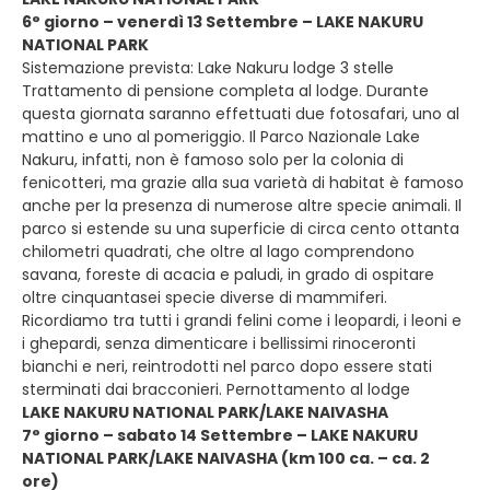
6° giorno – venerdì 13 Settembre – LAKE NAKURU
NATIONAL PARK
Sistemazione prevista: Lake Nakuru lodge 3 stelle
Trattamento di pensione completa al lodge. Durante
questa giornata saranno effettuati due fotosafari, uno al
mattino e uno al pomeriggio. Il Parco Nazionale Lake
Nakuru, infatti, non è famoso solo per la colonia di
fenicotteri, ma grazie alla sua varietà di habitat è famoso
anche per la presenza di numerose altre specie animali. Il
parco si estende su una superficie di circa cento ottanta
chilometri quadrati, che oltre al lago comprendono
savana, foreste di acacia e paludi, in grado di ospitare
oltre cinquantasei specie diverse di mammiferi.
Ricordiamo tra tutti i grandi felini come i leopardi, i leoni e
i ghepardi, senza dimenticare i bellissimi rinoceronti
bianchi e neri, reintrodotti nel parco dopo essere stati
sterminati dai bracconieri. Pernottamento al lodge
LAKE NAKURU NATIONAL PARK/LAKE NAIVASHA
7° giorno – sabato 14 Settembre – LAKE NAKURU
NATIONAL PARK/LAKE NAIVASHA (km 100 ca. – ca. 2
ore)