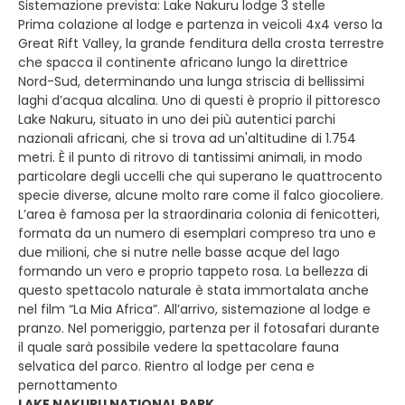
Sistemazione prevista: Lake Nakuru lodge 3 stelle
Prima colazione al lodge e partenza in veicoli 4x4 verso la
Great Rift Valley, la grande fenditura della crosta terrestre
che spacca il continente africano lungo la direttrice
Nord-Sud, determinando una lunga striscia di bellissimi
laghi d’acqua alcalina. Uno di questi è proprio il pittoresco
Lake Nakuru, situato in uno dei più autentici parchi
nazionali africani, che si trova ad un'altitudine di 1.754
metri. È il punto di ritrovo di tantissimi animali, in modo
particolare degli uccelli che qui superano le quattrocento
specie diverse, alcune molto rare come il falco giocoliere.
L’area è famosa per la straordinaria colonia di fenicotteri,
formata da un numero di esemplari compreso tra uno e
due milioni, che si nutre nelle basse acque del lago
formando un vero e proprio tappeto rosa. La bellezza di
questo spettacolo naturale è stata immortalata anche
nel film “La Mia Africa”. All’arrivo, sistemazione al lodge e
pranzo. Nel pomeriggio, partenza per il fotosafari durante
il quale sarà possibile vedere la spettacolare fauna
selvatica del parco. Rientro al lodge per cena e
pernottamento
LAKE NAKURU NATIONAL PARK