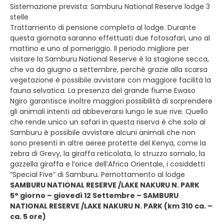
Sistemazione prevista: Samburu National Reserve lodge 3
stelle
Trattamento di pensione completa al lodge. Durante
questa giornata saranno effettuati due fotosafari, uno al
mattino e uno al pomeriggio. Il periodo migliore per
visitare la Samburu National Reserve è la stagione secca,
che va da giugno a settembre, perché grazie alla scarsa
vegetazione è possibile avvistare con maggiore facilità la
fauna selvatica. La presenza del grande fiume Ewaso
Ngiro garantisce inoltre maggiori possibilità di sorprendere
gli animali intenti ad abbeverarsi lungo le sue rive. Quello
che rende unico un safari in questa riserva è che solo al
Samburu è possibile avvistare alcuni animali che non
sono presenti in altre aeree protette del Kenya, come la
zebra di Grevy, la giraffa reticolata, lo struzzo somalo, la
gazzella giraffa e l’orice dell’Africa Orientale, i cosiddetti
“Special Five” di Samburu. Pernottamento al lodge
SAMBURU NATIONAL RESERVE /LAKE NAKURU N. PARK
5° giorno – giovedì 12 Settembre – SAMBURU
NATIONAL RESERVE /LAKE NAKURU N. PARK (km 310 ca. –
ca. 5 ore)