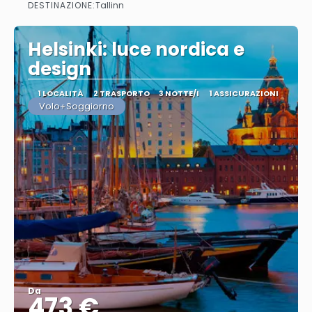
DESTINAZIONE:
Tallinn
Vedere
Helsinki: luce nordica e
design
1 LOCALITÀ
2 TRASPORTO
3 NOTTE/I
1 ASSICURAZIONI
Volo+Soggiorno
Da
473 €