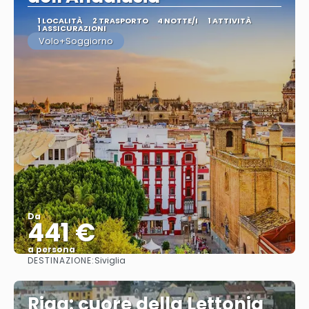
1 LOCALITÀ
2 TRASPORTO
4 NOTTE/I
1 ATTIVITÀ
1 ASSICURAZIONI
Volo+Soggiorno
Da
441 €
a persona
DESTINAZIONE:
Siviglia
Vedere
Riga: cuore della Lettonia