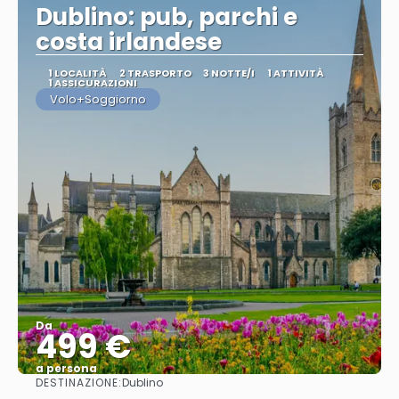
Dublino: pub, parchi e
costa irlandese
1 LOCALITÀ
2 TRASPORTO
3 NOTTE/I
1 ATTIVITÀ
1 ASSICURAZIONI
Volo+Soggiorno
Da
499 €
a persona
DESTINAZIONE:
Dublino
Vedere