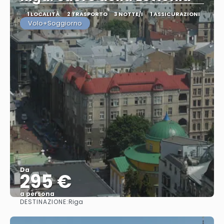
1 LOCALITÀ
2 TRASPORTO
3 NOTTE/I
1 ASSICURAZIONI
Volo+Soggiorno
Da
295 €
a persona
DESTINAZIONE:
Riga
Vedere