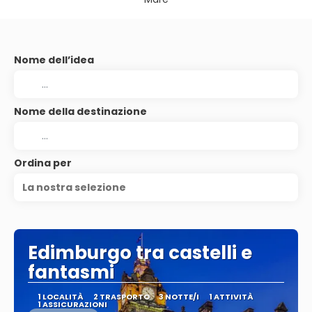
Nome dell’idea
Nome della destinazione
Ordina per
La nostra selezione
Edimburgo tra castelli e
fantasmi
1 LOCALITÀ
2 TRASPORTO
3 NOTTE/I
1 ATTIVITÀ
1 ASSICURAZIONI