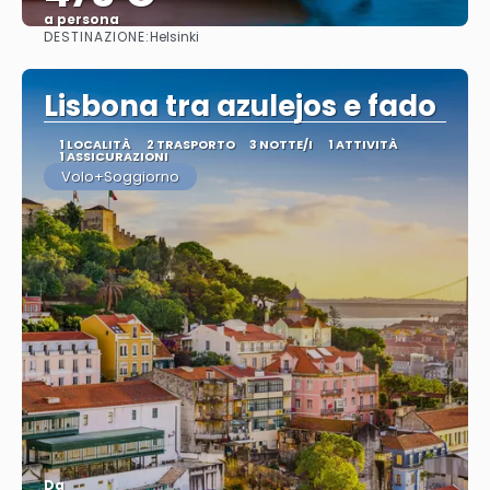
a persona
DESTINAZIONE:
Helsinki
Vedere
Lisbona tra azulejos e fado
1 LOCALITÀ
2 TRASPORTO
3 NOTTE/I
1 ATTIVITÀ
1 ASSICURAZIONI
Volo+Soggiorno
Da