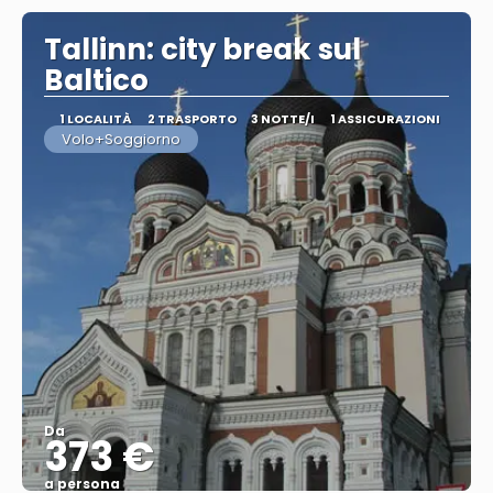
Tallinn: city break sul
Baltico
1 LOCALITÀ
2 TRASPORTO
3 NOTTE/I
1 ASSICURAZIONI
Volo+Soggiorno
Da
373 €
a persona