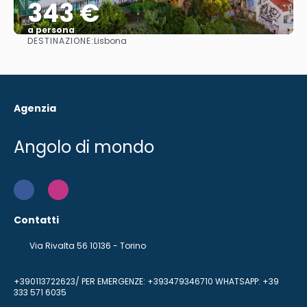
343 €
a persona
DESTINAZIONE:
Lisbona
Vedere
Agenzia
Angolo di mondo
Contatti
Via Rivalta 56 10136 - Torino
+390113722623/ PER EMERGENZE: +393479346710 WHATSAPP: +39
333 571 6035