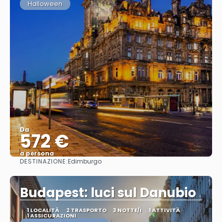
Halloween
Da
572 €
a persona
DESTINAZIONE:
Edimburgo
Vedere
Budapest: luci sul Danubio
1 LOCALITÀ
2 TRASPORTO
3 NOTTE/I
1 ATTIVITÀ
1 ASSICURAZIONI