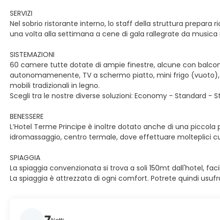
SERVIZI
Nel sobrio ristorante interno, lo staff della struttura prepara r
una volta alla settimana a cene di gala rallegrate da musica
SISTEMAZIONI
60 camere tutte dotate di ampie finestre, alcune con balcone 
autonomamenente, TV a schermo piatto, mini frigo (vuoto), cas
mobili tradizionali in legno.
Scegli tra le nostre diverse soluzioni: Economy - Standard - 
BENESSERE
L’Hotel Terme Principe è inoltre dotato anche di una piccola p
idromassaggio, centro termale, dove effettuare molteplici cur
SPIAGGIA
La spiaggia convenzionata si trova a soli 150mt dall'hotel, fa
La spiaggia è attrezzata di ogni comfort. Potrete quindi usufrui