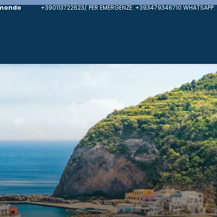
 mondo
+390113722623/ PER EMERGENZE: +393479346710 WHATSAPP: 