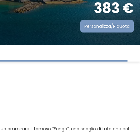
383 €
Personalizza/Riquota
 può ammirare il famoso “Fungo“, una scoglio di tufo che col