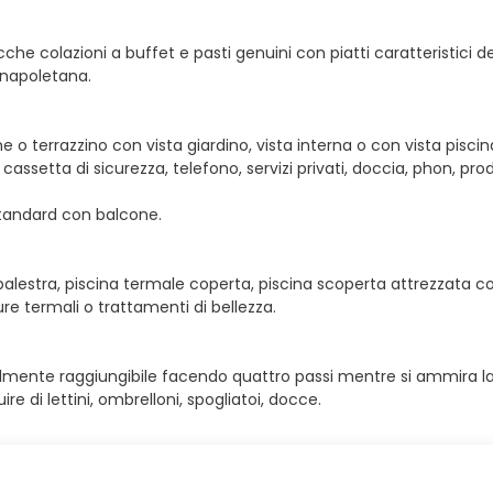
icche colazioni a buffet e pasti genuini con piatti caratteristici del
 napoletana.
o terrazzino con vista giardino, vista interna o con vista pisci
setta di sicurezza, telefono, servizi privati, doccia, phon, pro
Standard con balcone.
alestra, piscina termale coperta, piscina scoperta attrezzata con
e termali o trattamenti di bellezza.
cilmente raggiungibile facendo quattro passi mentre si ammira la b
re di lettini, ombrelloni, spogliatoi, docce.