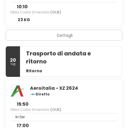
10:10
Olbia Costa Smeralda
(OLB)
23 KG
Dettagli
Trasporto di andata e
20
ritorno
lug
Ritorno
Aeroitalia - XZ 2624
Diretto
15:50
Olbia Costa Smeralda
(OLB)
1H 5M
17:00