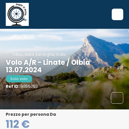
Olbia, Nord Sardegna, Italia
Volo A/R - Linate / Olbia
13.07.2024
Solo volo
Ref ID:
9856363
Prezzo per persona Da
112 €