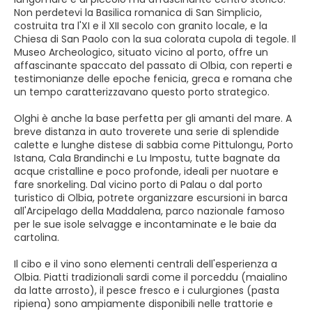
Non perdetevi la Basilica romanica di San Simplicio,
costruita tra l'XI e il XII secolo con granito locale, e la
Chiesa di San Paolo con la sua colorata cupola di tegole. Il
Museo Archeologico, situato vicino al porto, offre un
affascinante spaccato del passato di Olbia, con reperti e
testimonianze delle epoche fenicia, greca e romana che
un tempo caratterizzavano questo porto strategico.
Olghi è anche la base perfetta per gli amanti del mare. A
breve distanza in auto troverete una serie di splendide
calette e lunghe distese di sabbia come Pittulongu, Porto
Istana, Cala Brandinchi e Lu Impostu, tutte bagnate da
acque cristalline e poco profonde, ideali per nuotare e
fare snorkeling. Dal vicino porto di Palau o dal porto
turistico di Olbia, potrete organizzare escursioni in barca
all'Arcipelago della Maddalena, parco nazionale famoso
per le sue isole selvagge e incontaminate e le baie da
cartolina.
Il cibo e il vino sono elementi centrali dell'esperienza a
Olbia. Piatti tradizionali sardi come il porceddu (maialino
da latte arrosto), il pesce fresco e i culurgiones (pasta
ripiena) sono ampiamente disponibili nelle trattorie e